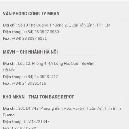
VĂN PHÒNG CÔNG TY MKVN
Địa chỉ :
Số 10 Phổ Quang, Phường 2, Quận Tân Bình, TP.HCM
Điện thoại :
(+84) 28 3997 6980
Fax :
(+84) 28 3997 6981
MKVN – CHI NHÁNH HÀ NỘI
Địa chỉ :
Lầu 12, Phòng 4, 4A Láng Hạ, Quận Ba Đình,
Hà Nội
Điện thoại :
(+84) 24 39361417
Fax :
(+84) 24 39361416
KHO MKVN - THAI TON BASE DEPOT
Địa chỉ :
301 DT 743, Phường Bình Hòa, Huyện Thuận An, Tỉnh Bình
Dương
Điện thoại :
02743721347
Fax :
02736402605