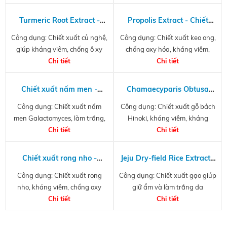
dịu da
Turmeric Root Extract -
Propolis Extract - Chiết
Chiết xuất củ nghệ
xuất keo ong
Công dụng: Chiết xuất củ nghệ,
Công dụng: Chiết xuất keo ong,
giúp kháng viêm, chống ô xy
chống oxy hóa, kháng viêm,
hóa, làm sáng da
Chi tiết
giảm sâu răng, hôi miệng, viêm
Chi tiết
lợi; giúp nhanh lành vết thương.
Chiết xuất nấm men -
Chamaecyparis Obtusa
Galactomyces Ferment
Water HCP
Công dụng: Chiết xuất nấm
Công dụng: Chiết xuất gỗ bách
Filtrate
men Galactomyces, làm trắng,
Hinoki, kháng viêm, kháng
dưỡng ẩm, làm lành vết thương
Chi tiết
khuẩn, kháng nấm, diệt côn
Chi tiết
trùng
Chiết xuất rong nho -
Jeju Dry-field Rice Extract -
Caulerpa Lentillifera
Chiết xuất gạo Jeju
Công dụng: Chiết xuất rong
Công dụng: Chiết xuất gạo giúp
Extract
nho, kháng viêm, chống oxy
giữ ẩm và làm trắng da
hóa, làm lành vết thương
Chi tiết
Chi tiết