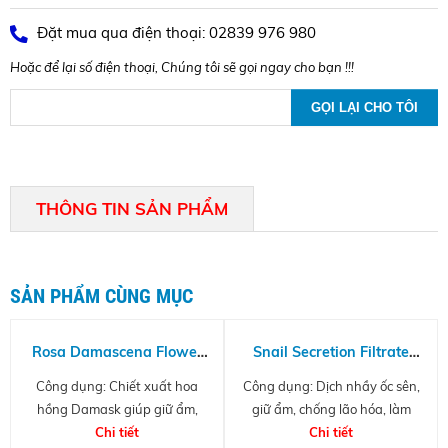
Đặt mua qua điện thoại: 02839 976 980
Hoặc để lại số điện thoại, Chúng tôi sẽ gọi ngay cho bạn !!!
THÔNG TIN SẢN PHẨM
SẢN PHẨM CÙNG MỤC
Rosa Damascena Flower
Snail Secretion Filtrate
Water - Chiết xuất hoa
Extract A(B)
Công dụng: Chiết xuất hoa
Công dụng: Dịch nhầy ốc sên,
hồng Damask
hồng Damask giúp giữ ẩm,
giữ ẩm, chống lão hóa, làm
kháng viêm, kháng khuẩn, làm
Chi tiết
trắng da
Chi tiết