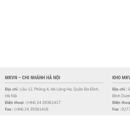
MKVN – CHI NHÁNH HÀ NỘI
KHO MKV
Địa chỉ :
Lầu 12, Phòng 4, 4A Láng Hạ, Quận Ba Đình,
Địa chỉ :
3
Hà Nội
Bình Dươ
Điện thoại :
(+84) 24 39361417
Điện thoại
Fax :
(+84) 24 39361416
Fax :
027