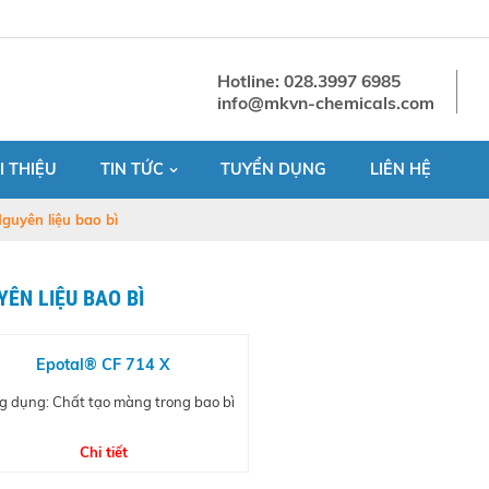
Hotline: 028.3997 6985
info@mkvn-chemicals.com
I THIỆU
TIN TỨC
TUYỂN DỤNG
LIÊN HỆ
guyên liệu bao bì
ÊN LIỆU BAO BÌ
Epotal® CF 714 X
g dụng: Chất tạo màng trong bao bì
Chi tiết