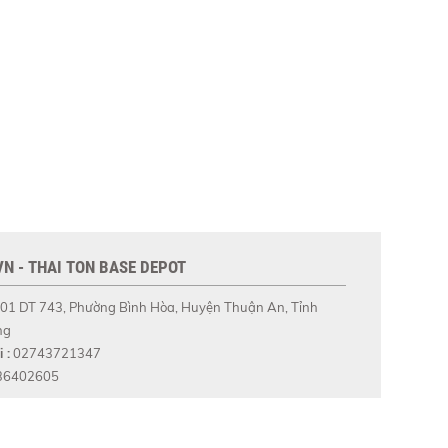
N - THAI TON BASE DEPOT
01 DT 743, Phường Bình Hòa, Huyện Thuận An, Tỉnh
ng
 :
02743721347
36402605