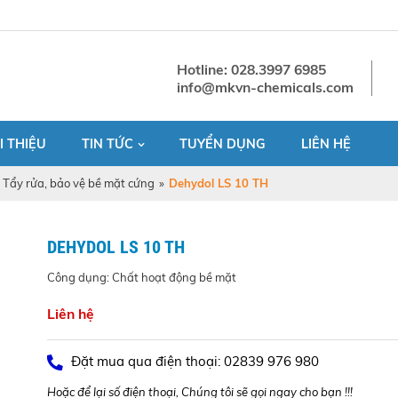
Hotline: 028.3997 6985
info@mkvn-chemicals.com
I THIỆU
TIN TỨC
TUYỂN DỤNG
LIÊN HỆ
Tẩy rửa, bảo vệ bề mặt cứng
»
Dehydol LS 10 TH
DEHYDOL LS 10 TH
Công dụng: Chất hoạt động bề mặt
Liên hệ
Đặt mua qua điện thoại: 02839 976 980
Hoặc để lại số điện thoại, Chúng tôi sẽ gọi ngay cho bạn !!!