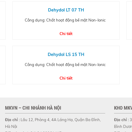
Dehydol LT 07 TH
Công dụng: Chất hoạt động bề mặt Non-Ionic
Chi tiết
Dehydol LS 15 TH
Công dụng: Chất hoạt động bề mặt Non-Ionic
Chi tiết
MKVN – CHI NHÁNH HÀ NỘI
KHO MKV
Địa chỉ :
Lầu 12, Phòng 4, 4A Láng Hạ, Quận Ba Đình,
Địa chỉ :
3
Hà Nội
Bình Dươ