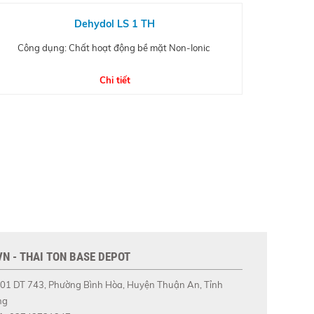
Dehydol LS 1 TH
Công dụng: Chất hoạt động bề mặt Non-Ionic
Chi tiết
N - THAI TON BASE DEPOT
01 DT 743, Phường Bình Hòa, Huyện Thuận An, Tỉnh
ng