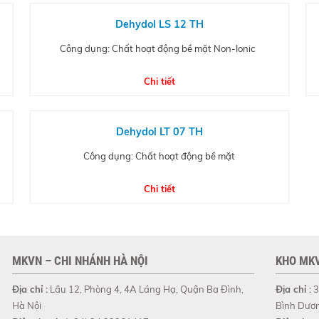
Dehydol LS 12 TH
Công dụng: Chất hoạt động bề mặt Non-Ionic
Chi tiết
Dehydol LT 07 TH
Công dụng: Chất hoạt động bề mặt
Chi tiết
MKVN – CHI NHÁNH HÀ NỘI
KHO MKV
Địa chỉ :
Lầu 12, Phòng 4, 4A Láng Hạ, Quận Ba Đình,
Địa chỉ :
3
Hà Nội
Bình Dươ