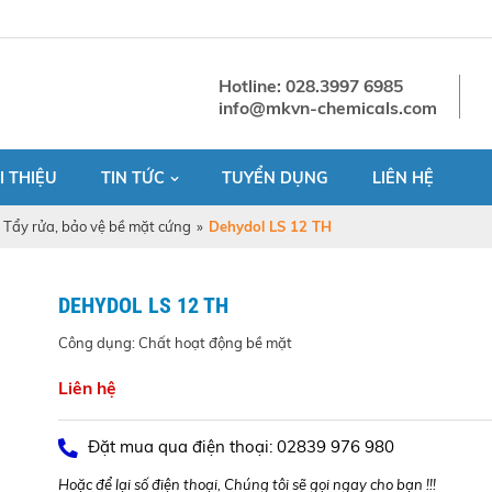
Hotline: 028.3997 6985
info@mkvn-chemicals.com
I THIỆU
TIN TỨC
TUYỂN DỤNG
LIÊN HỆ
Tẩy rửa, bảo vệ bề mặt cứng
»
Dehydol LS 12 TH
DEHYDOL LS 12 TH
Công dụng: Chất hoạt động bề mặt
Liên hệ
Đặt mua qua điện thoại: 02839 976 980
Hoặc để lại số điện thoại, Chúng tôi sẽ gọi ngay cho bạn !!!