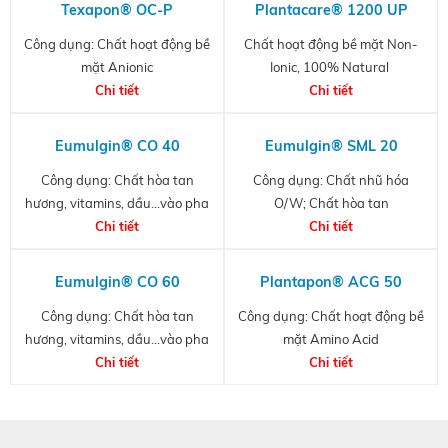
Texapon® OC-P
Plantacare® 1200 UP
Công dụng: Chất hoạt động bề
Chất hoạt động bề mặt Non-
mặt Anionic
Ionic, 100% Natural
Chi tiết
Chi tiết
Eumulgin® CO 40
Eumulgin® SML 20
Công dụng: Chất hòa tan
Công dụng: Chất nhũ hóa
hương, vitamins, dầu...vào pha
O/W; Chất hòa tan
Chi tiết
nước
Chi tiết
Eumulgin® CO 60
Plantapon® ACG 50
Công dụng: Chất hòa tan
Công dụng: Chất hoạt động bề
hương, vitamins, dầu...vào pha
mặt Amino Acid
Chi tiết
nước
Chi tiết