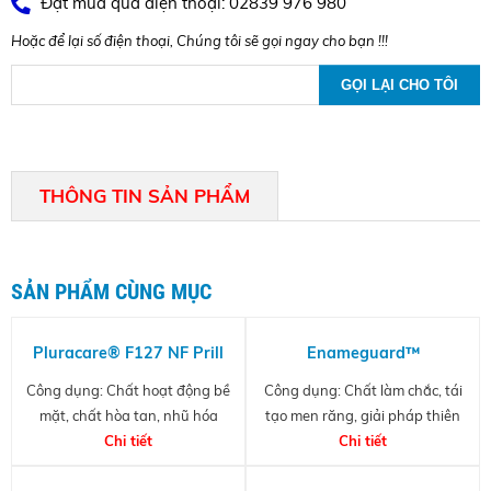
Đặt mua qua điện thoại: 02839 976 980
Hoặc để lại số điện thoại, Chúng tôi sẽ gọi ngay cho bạn !!!
THÔNG TIN SẢN PHẨM
SẢN PHẨM CÙNG MỤC
Pluracare® F127 NF Prill
Enameguard™
Công dụng: Chất hoạt động bề
Công dụng: Chất làm chắc, tái
mặt, chất hòa tan, nhũ hóa
tạo men răng, giải pháp thiên
Chi tiết
nhiên thay thế Floride
Chi tiết