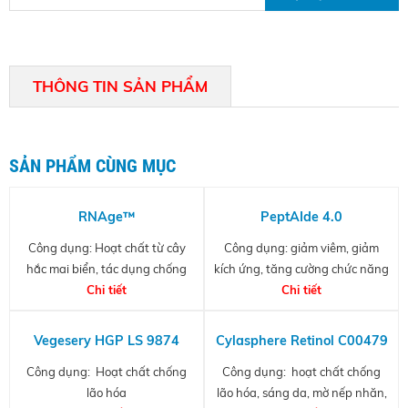
THÔNG TIN SẢN PHẨM
SẢN PHẨM CÙNG MỤC
hoạt
chất
RNAge™
PeptAIde 4.0
cấp
ẩm,
Công dụng: Hoạt chất từ cây
Công dụng: giảm viêm, giảm
chống
hắc mai biển, tác dụng chống
kích ứng, tăng cường chức năng
nhăn
lão hóa, chống chảy xệ, nâng cơ
Chi tiết
hàng rào da, cân bằng pH cho
Chi tiết
tức
và tạo V-line
da đầu và giúp tóc chắc khỏe
thời
Vegesery HGP LS 9874
Cylasphere Retinol C00479
và
lâu
Công dụng: Hoạt chất chống
Công dụng: hoạt chất chống
dài
lão hóa
lão hóa, sáng da, mờ nếp nhăn,
cho