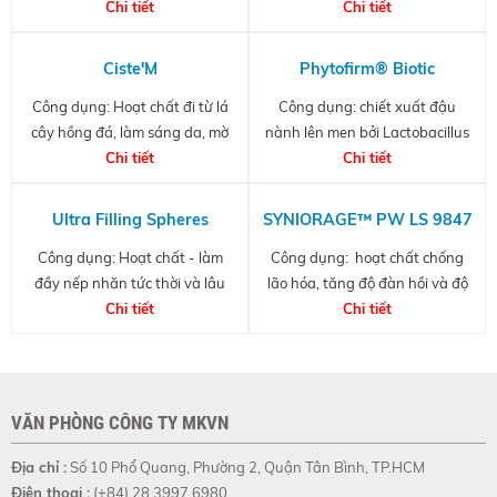
Chi tiết
cải thiện độ đàn hồi và săn chắc
Chi tiết
da.
da
Ciste'M
Phytofirm® Biotic
Công dụng: Hoạt chất đi từ lá
Công dụng: chiết xuất đậu
cây hồng đá, làm sáng da, mờ
nành lên men bởi Lactobacillus
nhăn, chống ánh sáng xanh,
Chi tiết
Plantarum, giàu peptide và
Chi tiết
giảm ảnh hưởng của UV
lactic acid
Ultra Filling Spheres
SYNIORAGE™ PW LS 9847
Công dụng: Hoạt chất - làm
Công dụng: hoạt chất chống
đầy nếp nhăn tức thời và lâu
lão hóa, tăng độ đàn hồi và độ
dài cho da
Chi tiết
săn chắc cho làn da.
Chi tiết
VĂN PHÒNG CÔNG TY MKVN
Địa chỉ :
Số 10 Phổ Quang, Phường 2, Quận Tân Bình, TP.HCM
Điện thoại :
(+84) 28 3997 6980